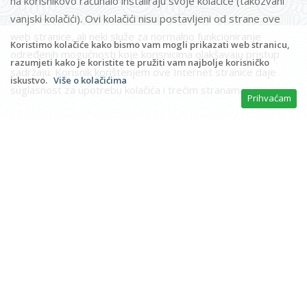
na korisnikovo računalo instaliraju svoje kolačiće (takozvani
vanjski kolačići). Ovi kolačići nisu postavljeni od strane ove
web stranice, ali neki služe za normalno funkcioniranje
Koristimo kolačiće kako bismo vam mogli prikazati web stranicu,
određenih mogućnosti koje korisnicima olakšavaju pristup
razumjeti kako je koristite te pružiti vam najbolje korisničko
sadržaju. Korisnik korištenjem ove Internet stranice daje
iskustvo.
Više o kolačićima
suglasnost za upotrebu kolačića i trećim stranama.
Prihvaćam
Kako onemogućiti kolačiće?
Isključivanjem kolačića odlučujete hoćete li dopustiti
pohranjivanje kolačića na vašem računalu. Postavke za
kolačiće mogu se kontrolirati i konfigurirati u vašem Internet
pregledniku.
Ovlašteni ste zabraniti primanje kolačića tako da u izborniku
Alati/Opcije (Tools/Options) u svom pregledniku izaberete
tu mogućnost.