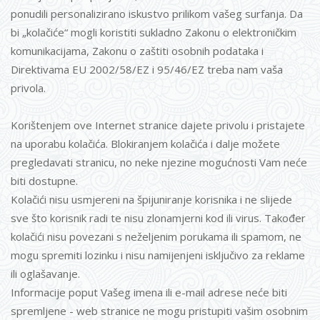
ponudili personalizirano iskustvo prilikom vašeg surfanja. Da
bi „kolačiće“ mogli koristiti sukladno Zakonu o elektroničkim
komunikacijama, Zakonu o zaštiti osobnih podataka i
Direktivama EU 2002/58/EZ i 95/46/EZ treba nam vaša
privola.
Korištenjem ove Internet stranice dajete privolu i pristajete
na uporabu kolačića. Blokiranjem kolačića i dalje možete
pregledavati stranicu, no neke njezine mogućnosti Vam neće
biti dostupne.
Kolačići nisu usmjereni na špijuniranje korisnika i ne slijede
sve što korisnik radi te nisu zlonamjerni kod ili virus. Također
kolačići nisu povezani s neželjenim porukama ili spamom, ne
mogu spremiti lozinku i nisu namijenjeni isključivo za reklame
ili oglašavanje.
Informacije poput Vašeg imena ili e-mail adrese neće biti
spremljene - web stranice ne mogu pristupiti vašim osobnim