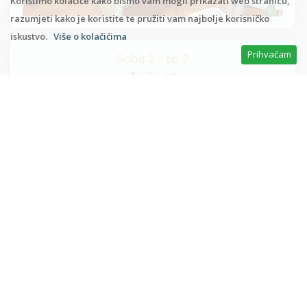
Koristimo kolačiće kako bismo vam mogli prikazati web stranicu,
razumjeti kako je koristite te pružiti vam najbolje korisničko
iskustvo.
Više o kolačićima
Prihvaćam
Soba 2 - tip 2
x 2, I. kat
Soba 3 - tip 2
x 2, I. kat